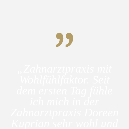
„Zahnarzt­praxis mit
Wohlfühlfaktor. Seit
dem ersten Tag fühle
ich mich in der
Zahnarzt­praxis Doreen
Kuprian sehr wohl und